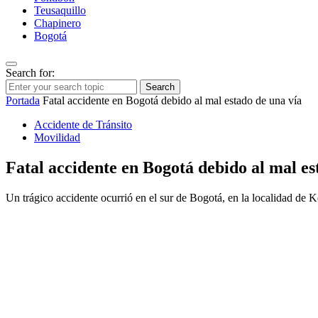
Teusaquillo
Chapinero
Bogotá
Search for:
Search
Portada
Fatal accidente en Bogotá debido al mal estado de una vía
Accidente de Tránsito
Movilidad
Fatal accidente en Bogotá debido al mal es
Un trágico accidente ocurrió en el sur de Bogotá, en la localidad de 