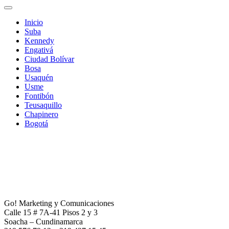
Inicio
Suba
Kennedy
Engativá
Ciudad Bolívar
Bosa
Usaquén
Usme
Fontibón
Teusaquillo
Chapinero
Bogotá
Go! Marketing y Comunicaciones
Calle 15 # 7A-41 Pisos 2 y 3
Soacha – Cundinamarca