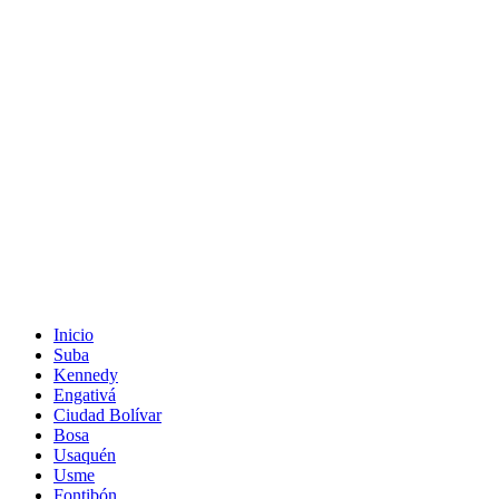
Inicio
Suba
Kennedy
Engativá
Ciudad Bolívar
Bosa
Usaquén
Usme
Fontibón