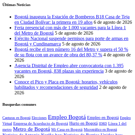
Últimas Noticias
Bogotá inaugura la Estación de Bomberos B18 Casa de Teja
en Ciudad Bolívar: la primera en 19 años
6 de agosto de 2026
Feria presencial con más de 1.000 vacantes para la Línea 1
del Metro de Bogotá
5 de agosto de 2026
Ejército Nacional suspende permisos para porte de armas en
Bogotá y Cundinamarca
5 de agosto de 2026
Bogotá recibe el tren número 16 del Metro y supera el 50 %
de su flota con un avance de obra del 80,37 %
4 de agosto de
2026
Agencia Distrital de Empleo abre convocatoria con 1.395
vacantes en Bogotá, 838 plazas sin experiencia
3 de agosto de
2026
Conoce el Pico y Placa en Bogotá: horarios, vehículos
habilitados y recomendaciones de seguridad
2 de agosto de
2026
Busquedas comunes
Empleo Bogotá
Empleo en Bogotá
Capturas en Bogotá
Elecciones
Empleo
Empresa de Acueducto de Bogotá
Hurto en Bogotá
Línea 1 del
Virtual
IDRD
Metro de Bogotá
metro
Mi Casa en Bogotá
Microtráfico en Bogotá
Noticias de Antonio Nariño hoy
Noticias de Barrios Unidos hoy