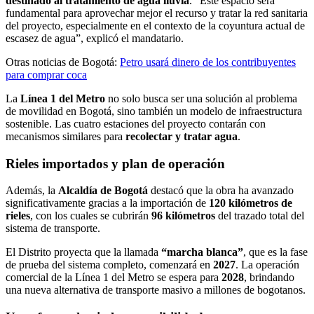
destinado al tratamiento de agua lluvia
. “Este espacio será
fundamental para aprovechar mejor el recurso y tratar la red sanitaria
del proyecto, especialmente en el contexto de la coyuntura actual de
escasez de agua”, explicó el mandatario.
Otras noticias de Bogotá:
Petro usará dinero de los contribuyentes
para comprar coca
La
Línea 1 del Metro
no solo busca ser una solución al problema
de movilidad en Bogotá, sino también un modelo de infraestructura
sostenible. Las cuatro estaciones del proyecto contarán con
mecanismos similares para
recolectar y tratar agua
.
Rieles importados y plan de operación
Además, la
Alcaldía de Bogotá
destacó que la obra ha avanzado
significativamente gracias a la importación de
120 kilómetros de
rieles
, con los cuales se cubrirán
96 kilómetros
del trazado total del
sistema de transporte.
El Distrito proyecta que la llamada
“marcha blanca”
, que es la fase
de prueba del sistema completo, comenzará en
2027
. La operación
comercial de la Línea 1 del Metro se espera para
2028
, brindando
una nueva alternativa de transporte masivo a millones de bogotanos.