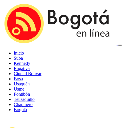
Inicio
Suba
Kennedy
Engativá
Ciudad Bolívar
Bosa
Usaquén
Usme
Fontibón
Teusaquillo
Chapinero
Bogotá