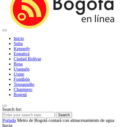
Inicio
Suba
Kennedy
Engativá
Ciudad Bolívar
Bosa
Usaquén
Usme
Fontibón
Teusaquillo
Chapinero
Bogotá
Search for:
Search
Portada
Metro de Bogotá contará con almacenamiento de agua
lluvia