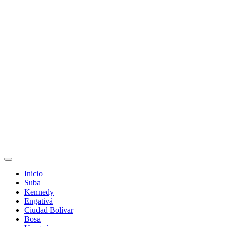
Inicio
Suba
Kennedy
Engativá
Ciudad Bolívar
Bosa