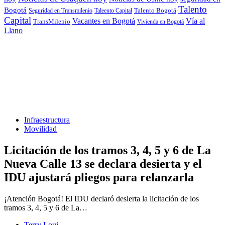
Talento
Bogotá
Seguridad en Transmilenio
Taleento Capital
Talento Bogotá
Capital
Vacantes en Bogotá
Vía al
TransMilenio
Vivienda en Bogotá
Llano
Infraestructura
Movilidad
Licitación de los tramos 3, 4, 5 y 6 de La
Nueva Calle 13 se declara desierta y el
IDU ajustará pliegos para relanzarla
¡Atención Bogotá! El IDU declaró desierta la licitación de los
tramos 3, 4, 5 y 6 de La…
Terry Loui