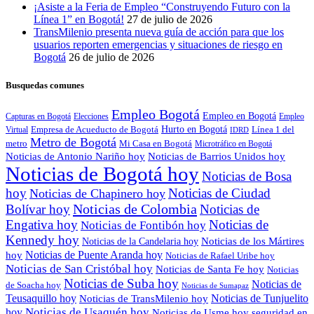
¡Asiste a la Feria de Empleo “Construyendo Futuro con la
Línea 1” en Bogotá!
27 de julio de 2026
TransMilenio presenta nueva guía de acción para que los
usuarios reporten emergencias y situaciones de riesgo en
Bogotá
26 de julio de 2026
Busquedas comunes
Empleo Bogotá
Empleo en Bogotá
Capturas en Bogotá
Elecciones
Empleo
Empresa de Acueducto de Bogotá
Hurto en Bogotá
Virtual
Línea 1 del
IDRD
Metro de Bogotá
metro
Mi Casa en Bogotá
Microtráfico en Bogotá
Noticias de Antonio Nariño hoy
Noticias de Barrios Unidos hoy
Noticias de Bogotá hoy
Noticias de Bosa
hoy
Noticias de Ciudad
Noticias de Chapinero hoy
Noticias de Colombia
Bolívar hoy
Noticias de
Engativa hoy
Noticias de
Noticias de Fontibón hoy
Kennedy hoy
Noticias de los Mártires
Noticias de la Candelaria hoy
Noticias de Puente Aranda hoy
hoy
Noticias de Rafael Uribe hoy
Noticias de San Cristóbal hoy
Noticias de Santa Fe hoy
Noticias
Noticias de Suba hoy
Noticias de
de Soacha hoy
Noticias de Sumapaz
Teusaquillo hoy
Noticias de Tunjuelito
Noticias de TransMilenio hoy
Noticias de Usaquén hoy
hoy
seguridad en
Noticias de Usme hoy