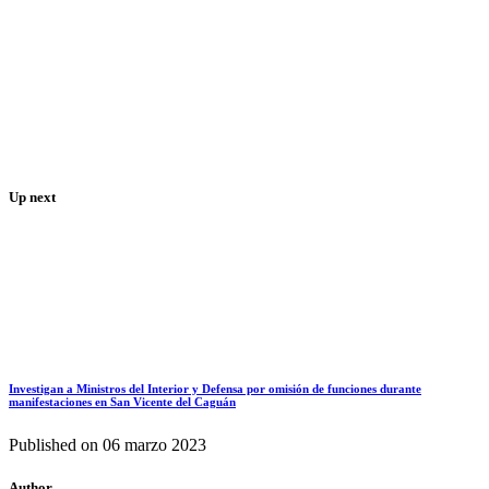
Up next
Investigan a Ministros del Interior y Defensa por omisión de funciones durante
manifestaciones en San Vicente del Caguán
Published on
06 marzo 2023
Author