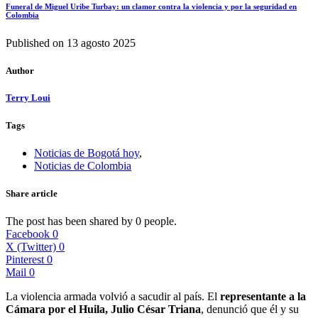
Funeral de Miguel Uribe Turbay: un clamor contra la violencia y por la seguridad en
Colombia
Published on
13 agosto 2025
Author
Terry Loui
Tags
Noticias de Bogotá hoy
,
Noticias de Colombia
Share article
The post has been shared by
0
people.
Facebook
0
X (Twitter)
0
Pinterest
0
Mail
0
La violencia armada volvió a sacudir al país. El
representante a la
Cámara por el Huila, Julio César Triana
, denunció que él y su