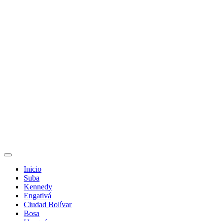
Inicio
Suba
Kennedy
Engativá
Ciudad Bolívar
Bosa