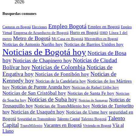
2026
Busquedas comunes
Empleo Bogotá
Empleo en Bogotá
Capturas en Bogotá
Elecciones
Empleo
Hurto en Bogotá
Empresa de Acueducto de Bogotá
Línea 1 del
Virtual
IDRD
Metro de Bogotá
metro
Mi Casa en Bogotá
Microtráfico en Bogotá
Noticias de Antonio Nariño hoy
Noticias de Barrios Unidos hoy
Noticias de Bogotá hoy
Noticias de Bosa
hoy
Noticias de Ciudad
Noticias de Chapinero hoy
Noticias de Colombia
Bolívar hoy
Noticias de
Engativa hoy
Noticias de
Noticias de Fontibón hoy
Kennedy hoy
Noticias de los Mártires
Noticias de la Candelaria hoy
Noticias de Puente Aranda hoy
hoy
Noticias de Rafael Uribe hoy
Noticias de San Cristóbal hoy
Noticias de Santa Fe hoy
Noticias
Noticias de Suba hoy
Noticias de
de Soacha hoy
Noticias de Sumapaz
Teusaquillo hoy
Noticias de Tunjuelito
Noticias de TransMilenio hoy
hoy
Noticias de Usaquén hoy
seguridad en
Noticias de Usme hoy
Talento
Bogotá
Seguridad en Transmilenio
Taleento Capital
Talento Bogotá
Capital
Vacantes en Bogotá
Vía al
TransMilenio
Vivienda en Bogotá
Llano