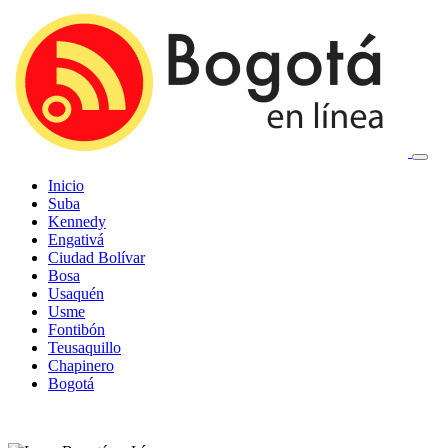
Inicio
Suba
Kennedy
Engativá
Ciudad Bolívar
Bosa
Usaquén
Usme
Fontibón
Teusaquillo
Chapinero
Bogotá