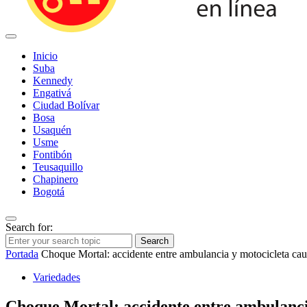
Inicio
Suba
Kennedy
Engativá
Ciudad Bolívar
Bosa
Usaquén
Usme
Fontibón
Teusaquillo
Chapinero
Bogotá
Search for:
Search
Portada
Choque Mortal: accidente entre ambulancia y motocicleta cau
Variedades
Choque Mortal: accidente entre ambulanci