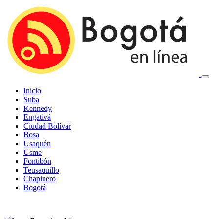
Inicio
Suba
Kennedy
Engativá
Ciudad Bolívar
Bosa
Usaquén
Usme
Fontibón
Teusaquillo
Chapinero
Bogotá