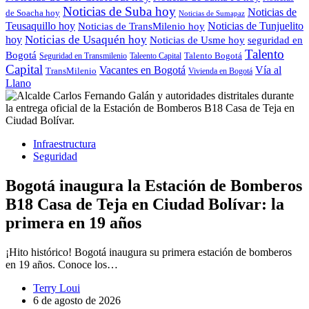
Noticias de Suba hoy
Noticias de
de Soacha hoy
Noticias de Sumapaz
Teusaquillo hoy
Noticias de Tunjuelito
Noticias de TransMilenio hoy
hoy
Noticias de Usaquén hoy
seguridad en
Noticias de Usme hoy
Talento
Bogotá
Seguridad en Transmilenio
Taleento Capital
Talento Bogotá
Capital
Vacantes en Bogotá
Vía al
TransMilenio
Vivienda en Bogotá
Llano
Infraestructura
Seguridad
Bogotá inaugura la Estación de Bomberos
B18 Casa de Teja en Ciudad Bolívar: la
primera en 19 años
¡Hito histórico! Bogotá inaugura su primera estación de bomberos
en 19 años. Conoce los…
Terry Loui
6 de agosto de 2026