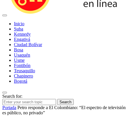
Inicio
Suba
Kennedy
Engativá
Ciudad Bolívar
Bosa
Usaquén
Usme
Fontibón
Teusaquillo
Chapinero
Bogotá
Search for:
Search
Portada
Petro responde a El Colombiano: “El espectro de televisión
es público, no privado”