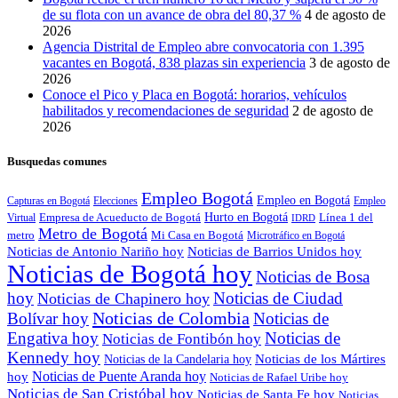
de su flota con un avance de obra del 80,37 %
4 de agosto de
2026
Agencia Distrital de Empleo abre convocatoria con 1.395
vacantes en Bogotá, 838 plazas sin experiencia
3 de agosto de
2026
Conoce el Pico y Placa en Bogotá: horarios, vehículos
habilitados y recomendaciones de seguridad
2 de agosto de
2026
Busquedas comunes
Empleo Bogotá
Empleo en Bogotá
Capturas en Bogotá
Elecciones
Empleo
Empresa de Acueducto de Bogotá
Hurto en Bogotá
Línea 1 del
Virtual
IDRD
Metro de Bogotá
metro
Mi Casa en Bogotá
Microtráfico en Bogotá
Noticias de Antonio Nariño hoy
Noticias de Barrios Unidos hoy
Noticias de Bogotá hoy
Noticias de Bosa
hoy
Noticias de Ciudad
Noticias de Chapinero hoy
Noticias de Colombia
Bolívar hoy
Noticias de
Engativa hoy
Noticias de
Noticias de Fontibón hoy
Kennedy hoy
Noticias de los Mártires
Noticias de la Candelaria hoy
Noticias de Puente Aranda hoy
hoy
Noticias de Rafael Uribe hoy
Noticias de San Cristóbal hoy
Noticias de Santa Fe hoy
Noticias