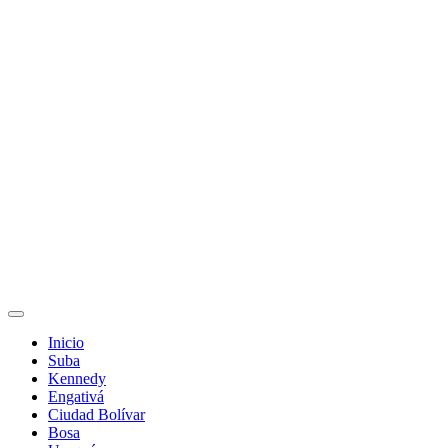
Inicio
Suba
Kennedy
Engativá
Ciudad Bolívar
Bosa