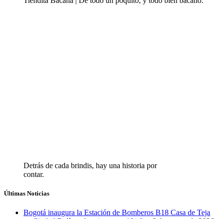
Tiendita Bacana | De todo un poquito, y todo bien bacano.
Detrás de cada brindis, hay una historia por
contar.
Últimas Noticias
Bogotá inaugura la Estación de Bomberos B18 Casa de Teja