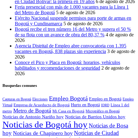
en Ciudad Bolívar: la primera en 19 años
6 de agosto de 2026
Feria presencial con más de 1.000 vacantes para la Línea 1
del Metro de Bogotá
5 de agosto de 2026
Ejército Nacional suspende permisos para porte de armas en
Bogotá y Cundinamarca
5 de agosto de 2026
Bogotá recibe el tren número 16 del Metro y supera el 50 %
de su flota con un avance de obra del 80,37 %
4 de agosto de
2026
Agencia Distrital de Empleo abre convocatoria con 1.395
vacantes en Bogotá, 838 plazas sin experiencia
3 de agosto de
2026
Conoce el Pico y Placa en Bogotá: horarios, vehículos
habilitados y recomendaciones de seguridad
2 de agosto de
2026
Busquedas comunes
Empleo Bogotá
Empleo en Bogotá
Capturas en Bogotá
Elecciones
Empleo
Empresa de Acueducto de Bogotá
Hurto en Bogotá
Línea 1 del
Virtual
IDRD
Metro de Bogotá
metro
Mi Casa en Bogotá
Microtráfico en Bogotá
Noticias de Antonio Nariño hoy
Noticias de Barrios Unidos hoy
Noticias de Bogotá hoy
Noticias de Bosa
hoy
Noticias de Ciudad
Noticias de Chapinero hoy