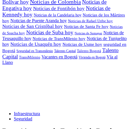
Noticias de Colombia
Bolívar hoy
Noticias de
Engativa hoy
Noticias de
Noticias de Fontibón hoy
Kennedy hoy
Noticias de los Mártires
Noticias de la Candelaria hoy
Noticias de Puente Aranda hoy
hoy
Noticias de Rafael Uribe hoy
Noticias de San Cristóbal hoy
Noticias de Santa Fe hoy
Noticias
Noticias de Suba hoy
Noticias de
de Soacha hoy
Noticias de Sumapaz
Teusaquillo hoy
Noticias de Tunjuelito
Noticias de TransMilenio hoy
hoy
Noticias de Usaquén hoy
seguridad en
Noticias de Usme hoy
Talento
Bogotá
Seguridad en Transmilenio
Taleento Capital
Talento Bogotá
Capital
Vacantes en Bogotá
Vía al
TransMilenio
Vivienda en Bogotá
Llano
Infraestructura
Seguridad