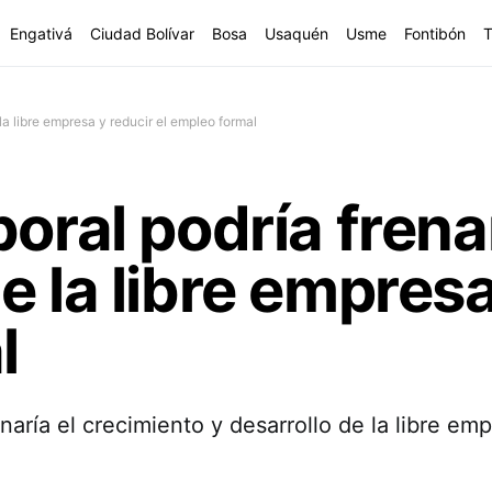
Engativá
Ciudad Bolívar
Bosa
Usaquén
Usme
Fontibón
T
la libre empresa y reducir el empleo formal
oral podría frenar
 la libre empresa
l
enaría el crecimiento y desarrollo de la libre e